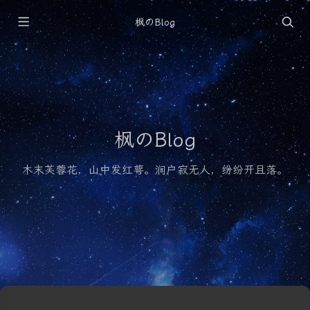
枫のBlog
枫のBlog
木末芙蓉花，山中发红萼。涧户寂无人，纷纷开且落。