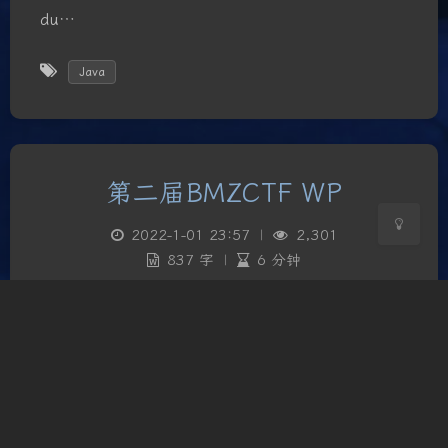
du…
Sans Serif
Serif
Java
浅阴影
深阴影
关闭
日落
暗化
灰度
第二届BMZCTF WP
2022-1-01 23:57
|
2,301
837 字
|
6 分钟
前言2022第一场CTF，水一水，等赛后复现吧。
Web EASY_PHP 网站直接给了源码 <?php
highlight_file(__FILE__); error_reporting(0);
function new_addsla…