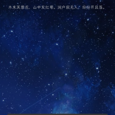
木末芙蓉花，山中发红萼。涧户寂无人，纷纷开且落。