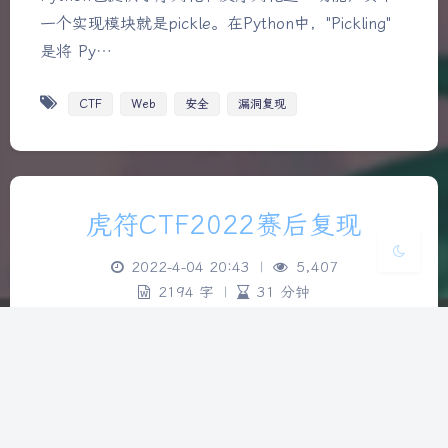
夜间模式
一个实现模块就是pickle。在Python中，"Pickling"
是将 Py…
Sans Serif
Serif
CTF
Web
安全
漏洞复现
浅阴影
深阴影
关闭
日落
暗化
灰度
虎符CTF2022赛后复现
2022-4-04 20:43
|
5,407
2194 字
|
31 分钟
Web babysql It is a pure sql injection challenge.
Login any account to get flag. Have fun with
mysql 8. There is somethin…