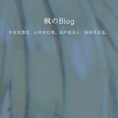
枫のBlog
木末芙蓉花，山中发红萼。涧户寂无人，纷纷开且落。