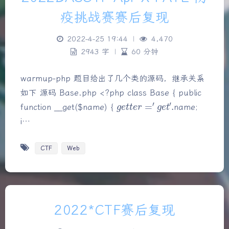
疫挑战赛赛后复现
2022-4-25 19:44
|
4,470
2943 字
|
60 分钟
warmup-php 题目给出了几个类的源码，继承关系
如下 源码 Base.php <?php class Base { public
g
e
t
t
e
r
=
′
g
e
t
′
.
function __get($name) {
name;
i…
CTF
Web
2022*CTF赛后复现