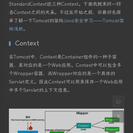
StandardContext这三种Context。下面我就来捋一捋
各Context之间的关系。不过在开始之前，你最好先简
单了解一下Tomcat的架构
Java安全学习——Tomcat架
构浅析
。
Context
夜间模式
在Tomcat中，Context是Container组件的一种子容
Sans Serif
Serif
器，其对应的是一个Web应用。Context中可以包含多
个Wrapper容器，而Wrapper对应的是一个具体的
浅阴影
深阴影
Servlet定义。因此Context可以用来保存一个Web应用
中多个Servlet的上下文信息。
关闭
日落
暗化
灰度