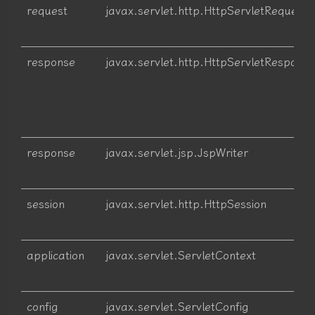
对象
类型
request
javax.servlet.http.HttpServletRequest
response
javax.servlet.http.HttpServletResponse
response
javax.servlet.jsp.JspWriter
session
javax.servlet.http.HttpSession
application
javax.servlet.ServletContext
config
javax.servlet.ServletConfig