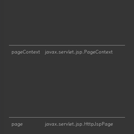
pageContext
javax.servlet.jsp.PageContext
page
javax.servlet.jsp.HttpJspPage