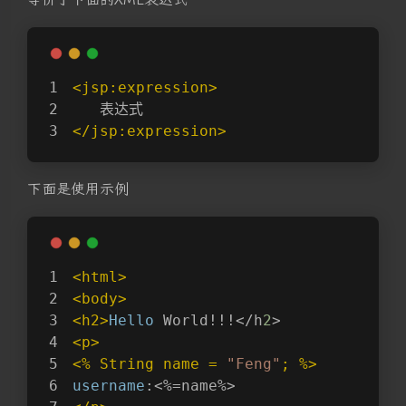
<jsp:expression>
   表达式
</jsp:expression>
下面是使用示例
<html>
<body>
<h2>
Hello
 World!!!</h
2
>
<p>
<% String name = 
"Feng"
; %>
username
:<%=name%>