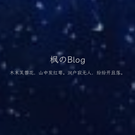
枫のBlog
木末芙蓉花，山中发红萼。涧户寂无人，纷纷开且落。