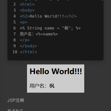
<
html
>
<
body
>
<
h2
>
Hello World!!!
</
h2
>
<
p
>
<% String name = "枫"; %>
用户名：<%=name%>
</
p
>
</
body
>
</
html
>
JSP注释
格式如下