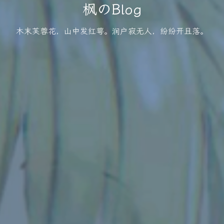
枫のBlog
木末芙蓉花，山中发红萼。涧户寂无人，纷纷开且落。