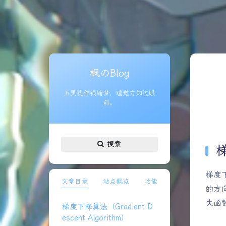
枫のBlog
五更犹作钱塘梦，睡觉方知过眼
前。
搜索
梯
梯度
文章目录
站点概览
功能
的方
失函
梯度下降算法（Gradient D
escent Algorithm）