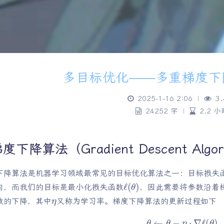
多目标优化——多重梯度下
2025-1-16 2:06
|
3,
24252 字
|
2.2 小
度下降算法（Gradient Descent Algor
下降算法是机器学习领域最常见的目标优化算法之一：目标损失
ℓ
(
θ
)
向，而我们的目标是最小化损失函数
，因此需要将参数沿着
η
数的下降，其中
又称为学习率。梯度下降算法的更新过程如下
θ
←
θ
−
η
⋅
∇
ℓ
(
θ
)