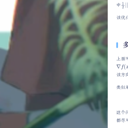
1
2
中
该优
上面
∇
f
(
该方
类似
这个
都尽