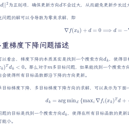
|
|
d
|
|
2
d
为正则项，确保更新方向
不会过大，从而避免更新步长过
化问题的解可以令导数为零来求解，即
∇
f
(
x
k
)
+
d
=
0
⟹
d
=
−
∇
f
(
x
k
)
多重梯度下降问题描述
d
k
可以看出，梯度下降的本质其实是找到一个搜索方向
，使得目
x
k
)
T
d
k
<
0
m
。那么对于
多目标问题，如果能找到一个搜索方
向会使得所有目标函数都沿下降的方向更新。
单目标梯度下降，多目标梯度下降方向的求解，可以表示为下面一
d
k
=
arg
min
d
{
max
i
∇
f
i
(
x
k
)
T
d
+
1
2
|
|
d
k
问题的目标是找到一个搜索方向
，使得在所有目标函数的更新
可能小。