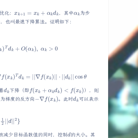
x
k
+
1
=
x
k
+
α
k
d
k
α
k
优化：
，其中
为步
法，也叫最速下降算法。证明如下：
O
(
α
k
)
,
α
k
>
0
+
O
(
α
k
)
α
k
=
∇
f
(
x
k
)
T
d
k
=
|
|
∇
f
(
x
k
)
|
|
d
k
f
(
x
k
+
α
k
d
k
)
<
f
(
x
k
)
着
下降（即
），则
k
−
∇
f
(
x
k
)
d
k
为梯度的反方向
。此时
可以表示
|
d
|
|
2
}
d
效减少目标函数值的同时，控制
的大小。其