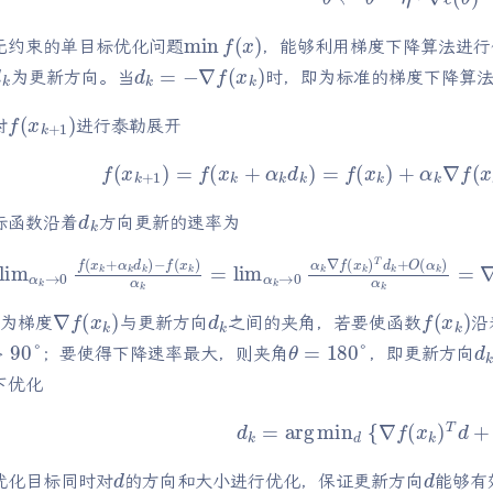
min
f
(
x
)
无约束的单目标优化问题
，能够利用梯度下降算法进行
d
k
d
k
=
−
∇
f
(
x
k
)
为更新方向。当
时，即为标准的梯度下降算
f
(
x
k
+
1
)
对
进行泰勒展开
f
(
x
k
+
1
)
=
f
(
x
k
+
α
k
d
k
)
=
f
(
x
k
)
+
α
k
∇
f
(
x
k
)
T
d
k
+
d
k
标函数沿着
方向更新的速率为
lim
α
k
→
0
f
(
x
k
+
α
k
d
k
)
−
f
(
x
k
)
α
k
=
lim
α
k
→
⋅
0
|
|
α
d
k
k
∇
|
|
f
cos
(
x
k
θ
)
T
d
k
θ
∇
f
(
x
k
)
d
k
f
(
x
k
)
为梯度
与更新方向
之间的夹角，若要使函数
沿
90
°
θ
=
180
°
d
；要使得下降速率最大，则夹角
，即更新方向
下优化
d
k
=
arg
min
d
{
∇
f
(
x
k
)
T
d
+
1
2
|
d
d
优化目标同时对
的方向和大小进行优化，保证更新方向
能够有