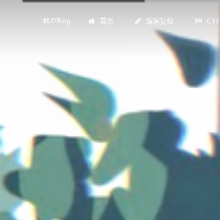
首页
漏洞复现
CT
枫のBlog