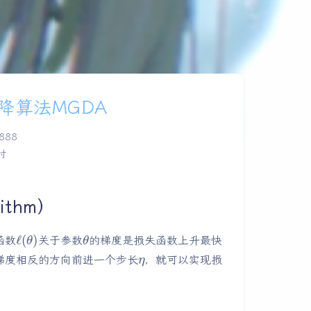
降算法MGDA
888
时
ithm）
ℓ
(
θ
)
θ
函数
关于参数
的梯度是损失函数上升最快
η
梯度相反的方向前进一个步长
，就可以实现损