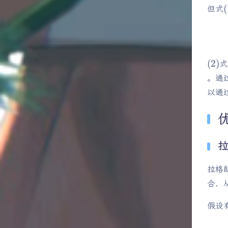
(
但式
(
2
)
式
。通
以通
拉格
合，
假设