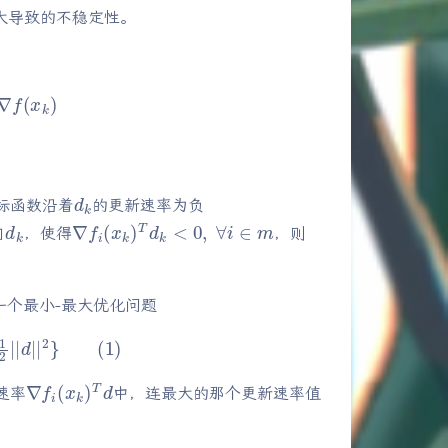
大导致的不稳定性。
d
k
标函数沿着
的更新速率为负
d
k
∇
f
i
(
x
k
)
T
d
k
<
0
,
∀
i
∈
m
向
，使得
，则
个最小-最大优化问题
d
|
|
2
}
(
1
)
∇
f
i
(
x
k
)
T
d
速率
中，连最大的那个更新速率值