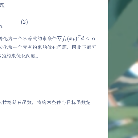
题
∇
f
i
(
x
k
)
T
d
≤
α
,
∀
i
∈
m
(
2
)
∇
f
i
(
x
k
)
T
d
≤
α
转化为一个不等式约束条件
转化为一个带有约束的优化问题，因此下面可
述的约束优化问题。
入拉格朗日函数，将约束条件与目标函数结
0
,