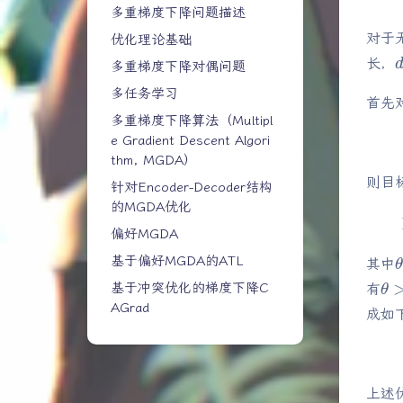
多重梯度下降问题描述
对于
优化理论基础
长，
多重梯度下降对偶问题
多任务学习
首先
多重梯度下降算法（Multipl
e Gradient Descent Algori
thm, MGDA）
则目
针对Encoder-Decoder结构
的MGDA优化
偏好MGDA
基于偏好MGDA的ATL
其中
θ
>
基于冲突优化的梯度下降C
有
AGrad
成如
上述