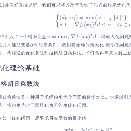
1
)
并不好直接求解，我们可以将其改写为如下形式的约束优化问
{
(
d
k
,
α
k
)
=
min
{
α
+
1
2
|
|
d
|
|
2
}
s
.
t
.
α
=
max
i
∇
f
i
(
x
k
)
T
d
中引入了一个辅助变量
，将最大化问题
α
过引入辅助变量
和约束条件，我们将原始的最大化-最小化问题
过一些标准的优化算法如拉格朗日乘数法、KKT条件等来求解上
优化理论基础
拉格朗日乘数法
朗日乘数法是一种用于求解约束优化问题的数学方法。它通过引
从而将约束优化问题转化为无约束优化问题。
有如下优化问题，想要求目标函数的最小值
min
f
0
(
x
)
,
x
其中i
∈
=
1
R
,
n
2
s
,
3
.
t
…
.
f
i
m
(
x
)
≤