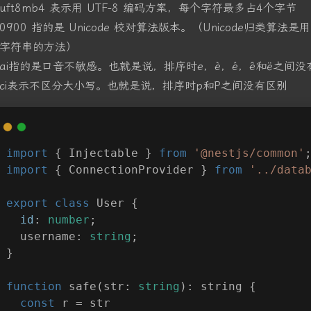
uft8mb4 表示用 UTF-8 编码方案，每个字符最多占4个字节
0900 指的是 Unicode 校对算法版本。（Unicode归类算法是
字符串的方法）
ai指的是口音不敏感。也就是说，排序时e，è，é，ê和ë之间没
ci表示不区分大小写。也就是说，排序时p和P之间没有区别
import
 { Injectable } 
from
'@nestjs/common'
import
 { ConnectionProvider } 
from
'../data
export
class
User
{
id
: 
number
;
  username: 
string
;
}
function
safe
(
str: 
string
): 
string
{
const
 r = str