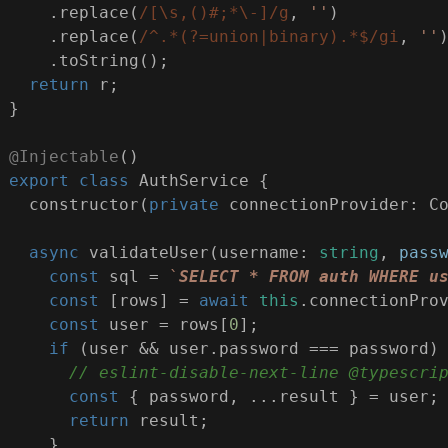
    .replace(
/[\s,()#;*\-]/g
, 
''
)
    .replace(
/^.*(?=union|binary).*$/gi
, 
''
    .toString();
return
 r;
}
@Injectable
()
export
class
AuthService
{
constructor
(
private
 connectionProvider: C
async
 validateUser(username: 
string
, 
pass
const
 sql = 
`
SELECT * FROM auth WHERE u
const
 [rows] = 
await
this
.connectionPro
const
 user = rows[
0
];
if
 (user && user.password === password)
// eslint-disable-next-line @typescri
const
 { password, ...result } = user;
return
 result;
    }