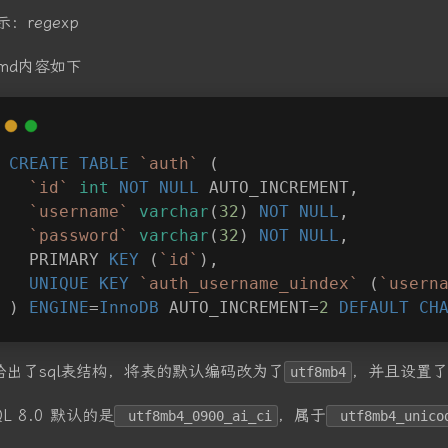
示：regexp
d.md内容如下
CREATE
TABLE
`auth`
 (
`id`
int
NOT
NULL
 AUTO_INCREMENT,
`username`
varchar
(
32
) 
NOT
NULL
,
`password`
varchar
(
32
) 
NOT
NULL
,
  PRIMARY 
KEY
 (
`id`
),
UNIQUE
KEY
`auth_username_uindex`
 (
`usern
) 
ENGINE
=
InnoDB
 AUTO_INCREMENT=
2
DEFAULT
CH
给出了sql表结构，将表的默认编码改为了
，并且设置了
utf8mb4
QL 8.0 默认的是
，属于
utf8mb4_0900_ai_ci
utf8mb4_unico