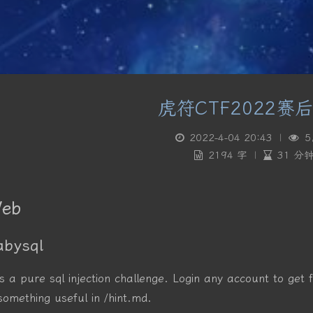
虎符CTF2022赛
2022-4-04 20:43
|
5
2194 字
|
31 分
eb
abysql
 is a pure sql injection challenge. Login any account to get
 something useful in /hint.md.