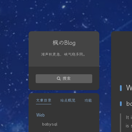
枫のBlog
滩声秋更急，峡气晓多阴。
搜索
W
文章目录
站点概览
功能
b
Web
It
babysql
is