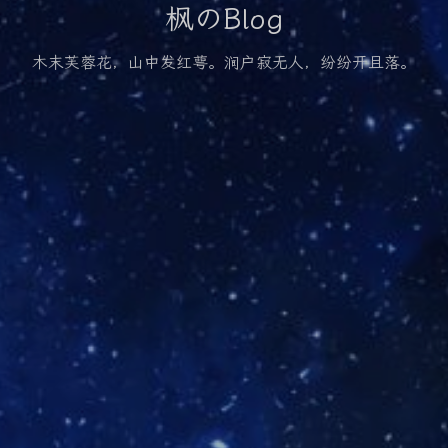
枫のBlog
木末芙蓉花，山中发红萼。涧户寂无人，纷纷开且落。