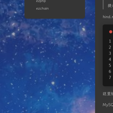
ezphp
提
ezchain
hin
这里
MyS