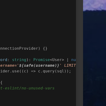
)
onnectionProvider
)
 {}
word
: 
string
): 
Promise
<User> | 
null
 {
sername='
${safe(username)}
' LIMIT 1`
;
vider.use(
(
c
) =>
 c.query(sql));
 {
pt-eslint/no-unused-vars