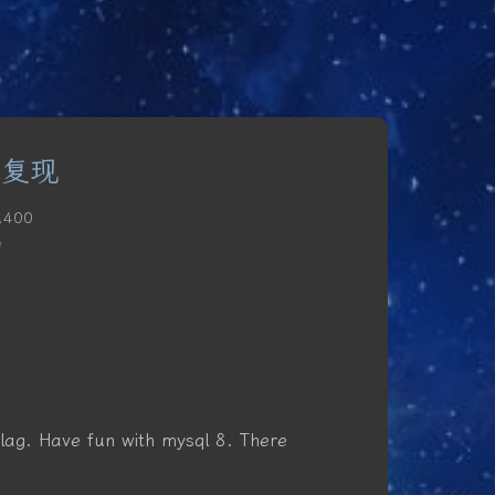
后复现
,400
钟
 flag. Have fun with mysql 8. There