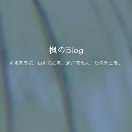
枫のBlog
木末芙蓉花，山中发红萼。涧户寂无人，纷纷开且落。