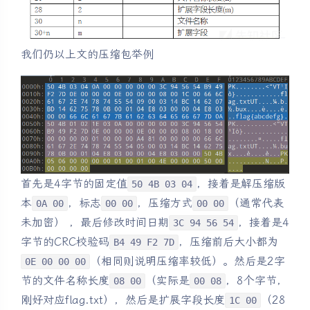
我们仍以上文的压缩包举例
首先是4字节的固定值
，接着是解压缩版
50 4B 03 04
本
，标志
，压缩方式
（通常代表
0A 00
00 00
00 00
未加密） ，最后修改时间日期
，接着是4
3C 94 56 54
字节的CRC校验码
，压缩前后大小都为
B4 49 F2 7D
（相同则说明压缩率较低）。然后是2字
0E 00 00 00
节的文件名称长度
（实际是
，8个字节，
08 00
00 08
刚好对应flag.txt），然后是扩展字段长度
（28
1C 00